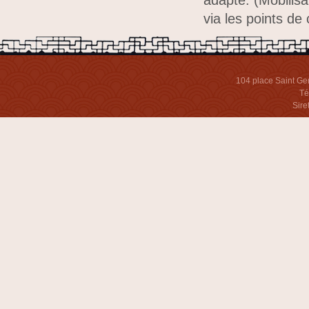
adapté. (Mobilisa
via les points de
104 place Saint Ge
Té
Sire