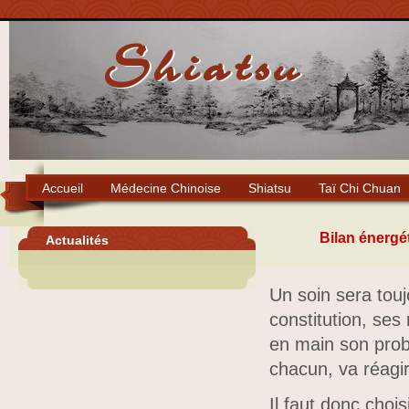
Accueil
Médecine Chinoise
Shiatsu
Taï Chi Chuan
Bilan énergét
Actualités
Un soin sera touj
constitution, ses
en main son pro
chacun, va réagi
Il faut donc chois